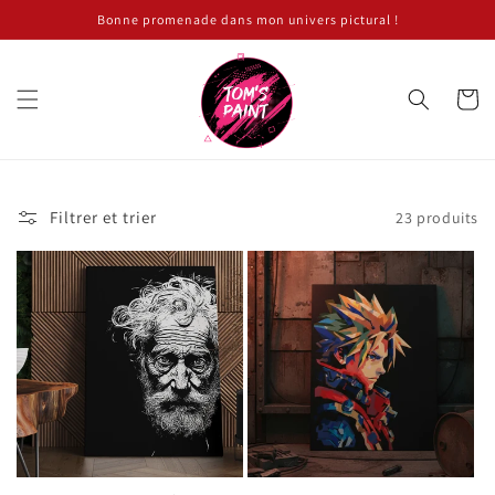
et
Bonne promenade dans mon univers pictural !
passer
au
contenu
Panier
Filtrer et trier
23 produits