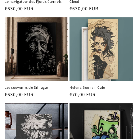
Le navigateur des Fjords éternels
Cloud
Prix
€630,00 EUR
Prix
€630,00 EUR
habituel
habituel
Les souvenirs de Srinagar
Helena Bonham Café
Prix
€630,00 EUR
Prix
€70,00 EUR
habituel
habituel