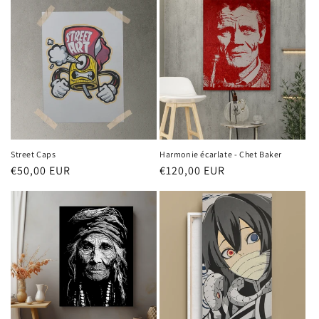
Street Caps
Harmonie écarlate - Chet Baker
Prix
€50,00 EUR
Prix
€120,00 EUR
habituel
habituel