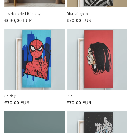
Les rides de l'Himalaya
Obanai Iguro
Prix
€630,00 EUR
Prix
€70,00 EUR
habituel
habituel
Spidey
REd
Prix
€70,00 EUR
Prix
€70,00 EUR
habituel
habituel