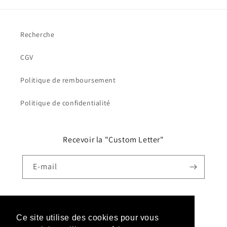
Recherche
CGV
Politique de remboursement
Politique de confidentialité
Recevoir la "Custom Letter"
E-mail
Facebook
Instagram
TikTok
YouTube
Ce site utilise des cookies pour vous
Ce site utilise des cookies pour vous