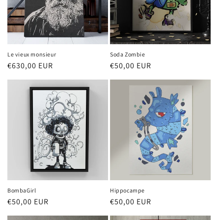
Le vieux monsieur
Soda Zombie
Prix
€630,00 EUR
Prix
€50,00 EUR
habituel
habituel
BombaGirl
Hippocampe
Prix
€50,00 EUR
Prix
€50,00 EUR
habituel
habituel