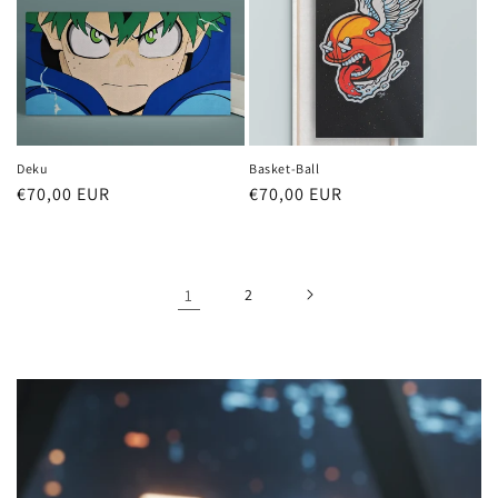
Deku
Basket-Ball
Prix
€70,00 EUR
Prix
€70,00 EUR
habituel
habituel
1
2