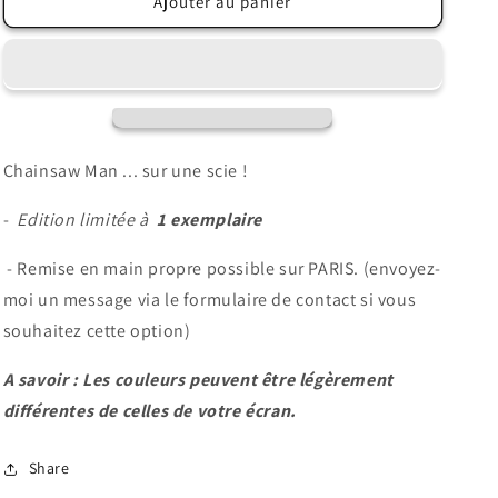
de
de
Ajouter au panier
Chainsaw
Chainsaw
Man
Man
Chainsaw Man ... sur une scie !
-
Edition limitée à
1 exemplaire
- Remise en main propre possible sur PARIS. (envoyez-
moi un message via le formulaire de contact si vous
souhaitez cette option)
A savoir : Les couleurs peuvent être légèrement
différentes de celles de votre écran.
Share