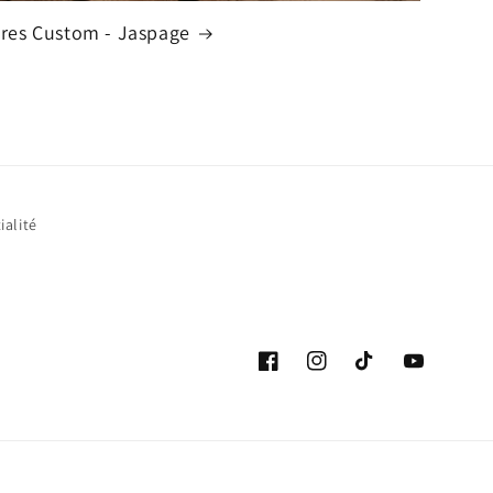
vres Custom - Jaspage
ialité
Facebook
Instagram
TikTok
YouTube