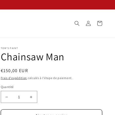
Connexion
Panier
TOM'S PAINT
Chainsaw Man
Prix
€150,00 EUR
habituel
Frais d'expédition
calculés à l'étape de paiement.
Quantité
Réduire
Augmenter
la
la
quantité
quantité