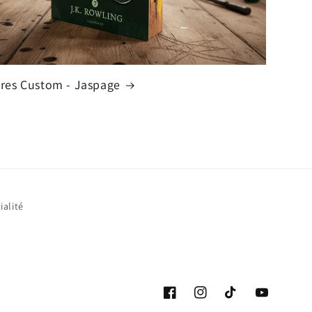
vres Custom - Jaspage
ialité
Facebook
Instagram
TikTok
YouTube