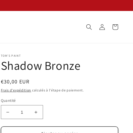
Connexion
Panier
TOM'S PAINT
Shadow Bronze
Prix
€30,00 EUR
habituel
Frais d'expédition
calculés à l'étape de paiement.
Quantité
Réduire
Augmenter
la
la
quantité
quantité