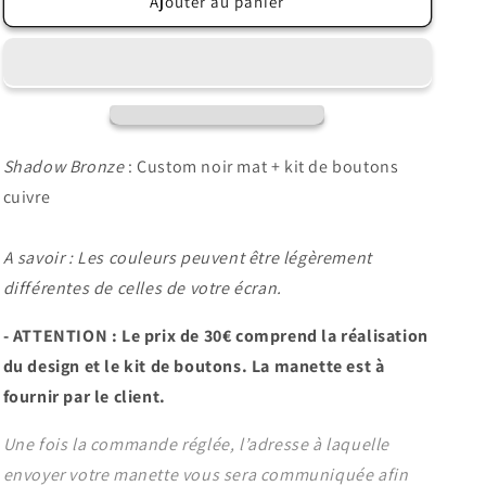
de
de
Ajouter au panier
Shadow
Shadow
Bronze
Bronze
Shadow Bronze
: Custom noir mat + kit de boutons
cuivre
A savoir : Les couleurs peuvent être légèrement
différentes de celles de votre écran.
- ATTENTION : Le prix de 30€ comprend la réalisation
du design et le kit de boutons. La manette est à
fournir par le client.
Une
fois
la
commande
réglée,
l’adresse
à
laquelle
envoyer
votre
manette
vous
sera
communiquée
afin