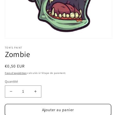
Ouvrir
le
TOM'S PAINT
média
Zombie
1
dans
une
fenêtre
Prix
€0,50 EUR
modale
habituel
Frais d'expédition
calculés à l'étape de paiement.
Quantité
Réduire
Augmenter
la
la
quantité
quantité
de
de
Ajouter au panier